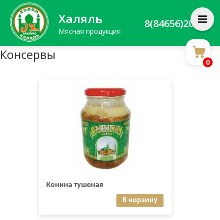
Халяль
8(84656)20588
Мясная продукция
Консервы
0
Конина тушеная
В корзину