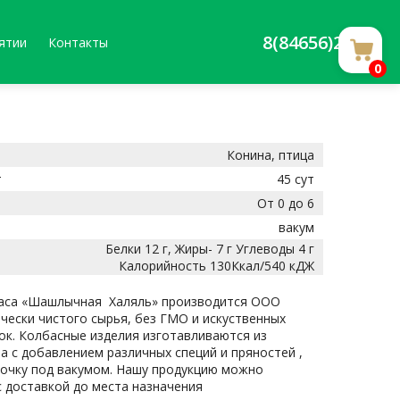
8(84656)20588
ятии
Контакты
0
Конина, птица
т
45 сут
От 0 до 6
вакум
Белки 12 г, Жиры- 7 г Углеводы 4 г
ь
Калорийность 130Ккал/540 кДЖ
аса «Шашлычная Халяль» производится ООО
ически чистого сырья, без ГМО и искуственных
ок. Колбасные изделия изготавливаются из
 с добавлением различных специй и пряностей ,
очку под вакумом. Нашу продукцию можно
 доставкой до места назначения