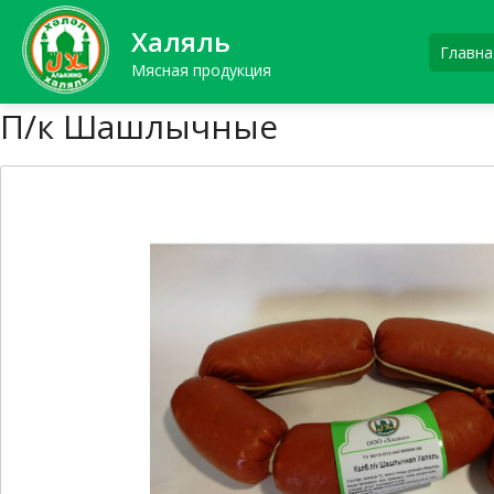
Халяль
Главна
Мясная продукция
П/к Шашлычные