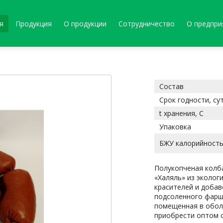
я
Продукция
О продукции
Сотрудничество
О предпри
Состав
Срок годности, су
t хранения, С
Упаковка
БЖУ калорийност
Полукопченая колб
«Халяль» из эколог
красителей и добав
подсоленного фарша
помещенная в обол
приобрести оптом с