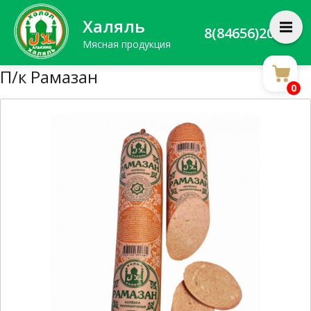
Халяль
8(84656)20588
Мясная продукция
П/к Рамазан
0