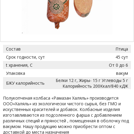
Состав
Птица
Срок годности, сут
45 сут
t хранения, С
От 0 до 6
Упаковка
вакум
Белки 12 г, Жиры- 15 г Углеводы 5 г
БЖУ калорийность
Калорийность 200Ккал/840 кДЖ
Полукопченая колбаса «Рамазан Халяль» производится
ООО»Халяль» из экологически чистого сырья, без ГМО и
искуственных красителей и добавок. Колбасные изделия
изготавливаются из подсоленного фарша с добавлением
различных специй и пряностей , помещенная в оболочку под
вакумом. Нашу продукцию можно приобрести оптом с
доставкой до места назначения