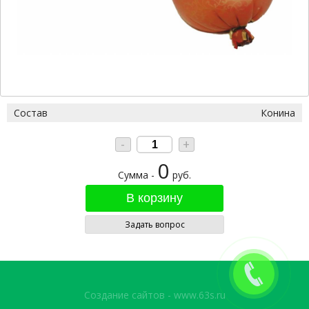
Состав
Конина
-
+
0
Сумма -
руб.
Задать вопрос
Создание сайтов - www.63s.ru