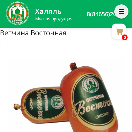
Халяль
8(84656)20588
Мясная продукция
Ветчина Восточная
0