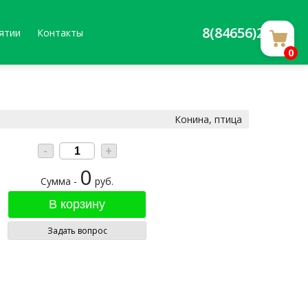
8(84656)20588
ятии
Контакты
0
Конина, птица
-
+
0
Сумма -
руб.
Задать вопрос