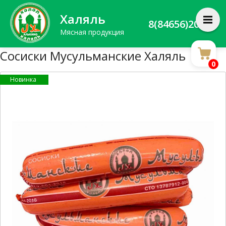
Халяль
8(84656)20588
Мясная продукция
Сосиски Мусульманские Халяль
0
Новинка