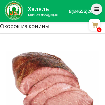
Халяль
8(84656)20588
Мясная продукция
Окорок из конины
0